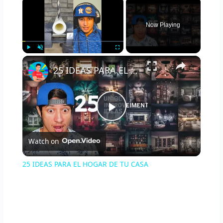
×
Now Playing
×
Play
Unmute
Fullscreen
25 IDEAS PARA EL HOGAR DE TU CASA
P
Watch on
l
25 IDEAS PARA EL HOGAR DE TU CASA
a
y