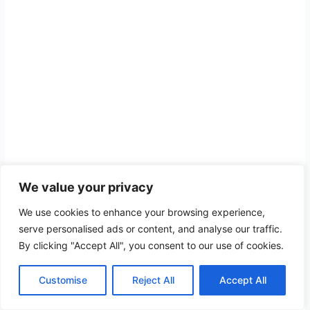
We value your privacy
5. Barra de Aguas Infusionadas
We use cookies to enhance your browsing experience,
(Adiós a las Bebidas Azucaradas)
serve personalised ads or content, and analyse our traffic.
By clicking "Accept All", you consent to our use of cookies.
Una mesa pequeña solo con grandes
Customise
Reject All
Accept All
jarras de vidrio llenas de agua con rodajas
de limón, pepino, menta o frutos rojos. Es