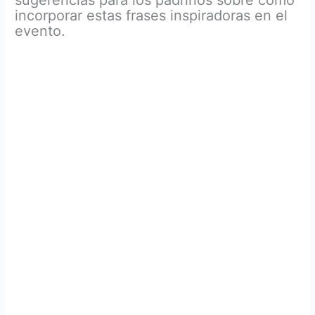
sugerencias para los padrinos sobre cómo
incorporar estas frases inspiradoras en el
o
evento.