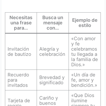
Necesitas
Busca un
Ejemplo de
una frase
mensaje
estilo
para…
con…
«Con amor
y fe
Invitación
Alegría y
celebramos
de bautizo
celebración
tu llegada a
la familia de
Dios.»
Recuerdo
«Un día de
Brevedad y
para
fe, amor y
significado
invitados
bendición.»
«Que Dios
Cariño y
Tarjeta de
ilumine
buenos
regalo
siempre tu