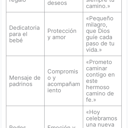
deseos
camino.»
«Pequeño
milagro,
Dedicatoria
Protección
que Dios
para el
y amor
guíe cada
bebé
paso de tu
vida.»
«Prometo
caminar
Compromis
contigo en
Mensaje de
o y
este
padrinos
acompañam
hermoso
iento
camino de
fe.»
«Hoy
celebramos
una nueva
Redes
Emoción y