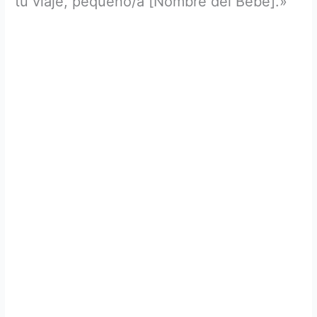
tu viaje, pequeño/a [Nombre del Bebé].»